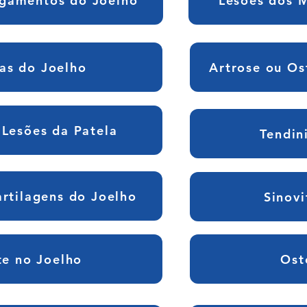
igamentos do Joelho
Lesões dos 
ras do Joelho
Artrose ou Os
Lesões da Patela
Tendin
artilagens do Joelho
Sinovi
te no Joelho
Ost