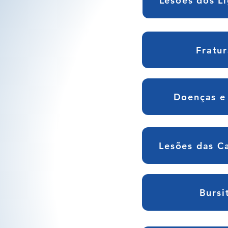
Lesões dos L
Fratu
Doenças e 
Lesões das C
Bursi