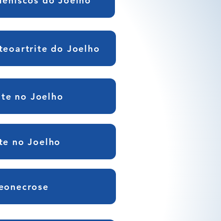
Meniscos do Joelho
teoartrite do Joelho
ite no Joelho
te no Joelho
eonecrose