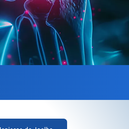
es
lho: