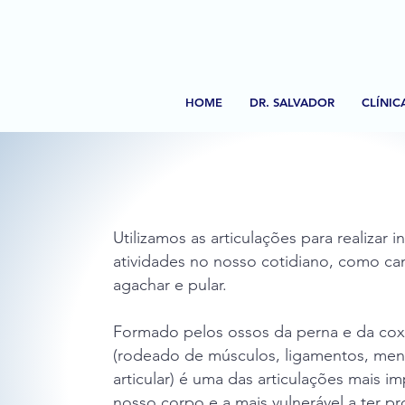
HOME
DR. SALVADOR
CLÍNIC
Doenças e Lesões do Joelh
Utilizamos as articulações para realizar 
atividades no nosso cotidiano, como cam
agachar e pular.
Formado pelos ossos da perna e da coxa
(rodeado de músculos, ligamentos, men
articular) é uma das articulações mais i
nosso corpo e a mais vulnerável a ter p