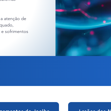
 a atenção de
equado,
 e sofrimentos
lique abaixo no tema e veja informaçõ
pletas sobre Doenças e Lesões do Joe