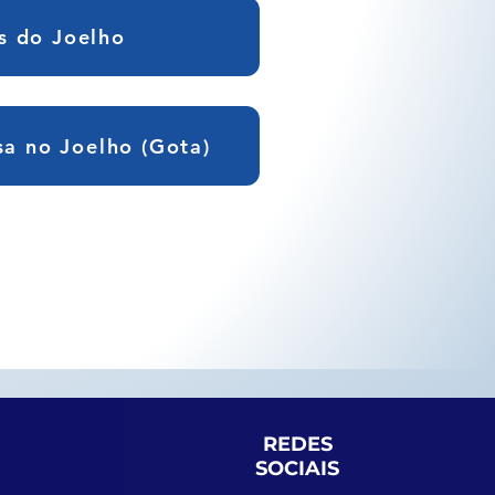
s do Joelho
sa no Joelho (Gota)
REDES
SOCIAIS