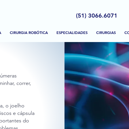
(51)
3066.6071
A
CIRURGIA ROBÓTICA
ESPECIALIDADES
CIRURGIAS
C
o
inúmeras
inhar, correr,
, o joelho
iscos e cápsula
mportantes do
roblemas