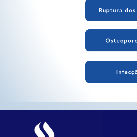
Ruptura dos
Osteoporo
Infecç