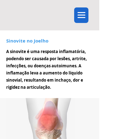
Sinovite no Joelho
A sinovite é uma resposta inflamatória,
podendo ser causada por lesões, artrite,
infecções, ou doenças autoimunes. A
inflamação leva a aumento do líquido
sinovial, resultando em inchaço, dor e
rigidez na articulação.