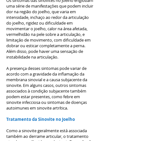
Os sintomas das sinovites no joelho englobam
uma série de manifestações que podem incluir
dor na região do joelho, que varia em
intensidade, inchaço ao redor da articulação
do joelho, rigidez ou dificuldade em
movimentar o joelho, calor na área afetada,
vermelhidão na pele sobre a articulação, e
limitação de movimento, com dificuldade em
dobrar ou esticar completamente a perna.
Além disso, pode haver uma sensação de
instabilidade na articulação.
A presença desses sintomas pode variar de
acordo com a gravidade da inflamação da
membrana sinovial e a causa subjacente da
sinovite. Em alguns casos, outros sintomas
associados à condição subjacente também
podem estar presentes, como febre em
sinovite infecciosa ou sintomas de doenças
autoimunes em sinovite artrítica.
Tratamento da Sinovite no Joelho
Como a sinovite geralmente está associada
também ao derrame articular, o tratamento