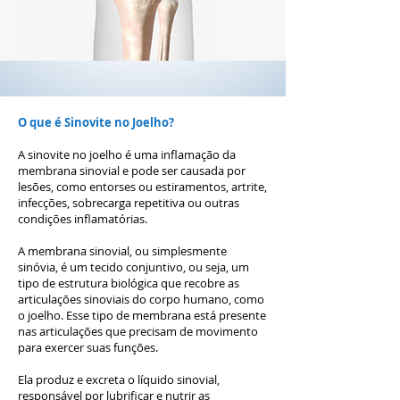
O que é Sinovite no Joelho?
A sinovite no joelho é uma inflamação da
membrana sinovial e pode ser causada por
lesões, como entorses ou estiramentos, artrite,
infecções, sobrecarga repetitiva ou outras
condições inflamatórias.
A membrana sinovial, ou simplesmente
sinóvia, é um tecido conjuntivo, ou seja, um
tipo de estrutura biológica que recobre as
articulações sinoviais do corpo humano, como
o joelho. Esse tipo de membrana está presente
nas articulações que precisam de movimento
para exercer suas funções.
Ela produz e excreta o líquido sinovial,
responsável por lubrificar e nutrir as