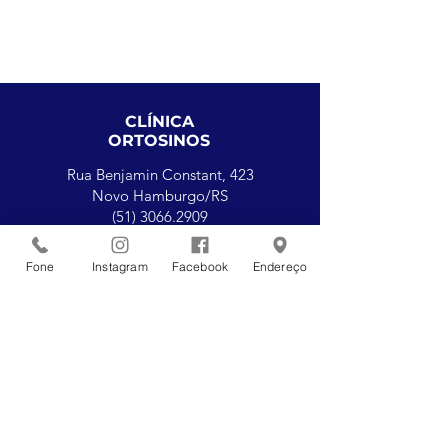
CLÍNICA
ORTOSINOS
Rua Benjamin Constant, 423
Novo Hamburgo/RS
(51) 3066.2909
(51) 3066.6071
Fone
Instagram
Facebook
Endereço
Quais as principais Cirurgias
HOSPITAL
REGINA
do Ombro?
Av. Maurício Cardoso, 711
Novo Hamburgo/RS
(51) 3553.8800
Ramal 3103